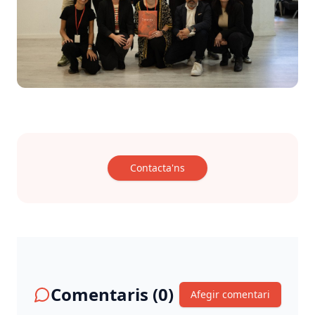
Contacta'ns
Comentaris (
0
)
Afegir comentari