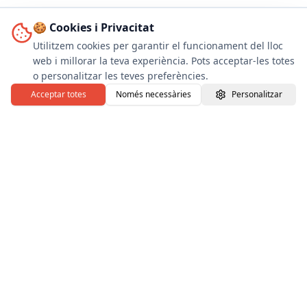
🍪 Cookies i Privacitat
Utilitzem cookies per garantir el funcionament del lloc
web i millorar la teva experiència. Pots acceptar-les totes
o personalitzar les teves preferències.
Acceptar totes
Només necessàries
Personalitzar
INTRESS, Fundació IRES i The Pericas formen
l'associació amb l'objectiu de sumar esforços per
prevenir la violència sexual infantil.