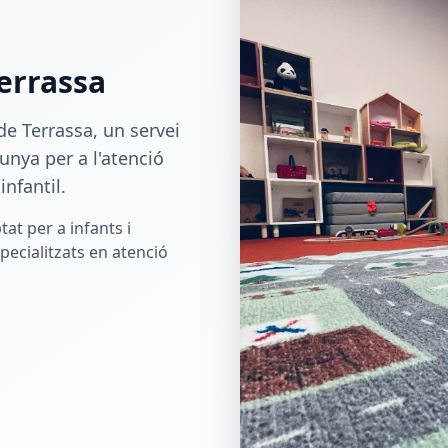
errassa
e Terrassa, un servei
lunya per a l'atenció
infantil.
at per a infants i
pecialitzats en atenció