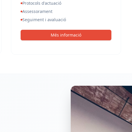
Protocols d'actuació
Assessorament
Seguiment i avaluació
Més informació