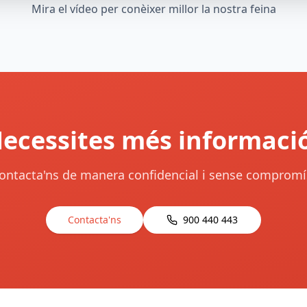
Mira el vídeo per conèixer millor la nostra feina
ecessites més informaci
ontacta'ns de manera confidencial i sense compromí
Contacta'ns
900 440 443