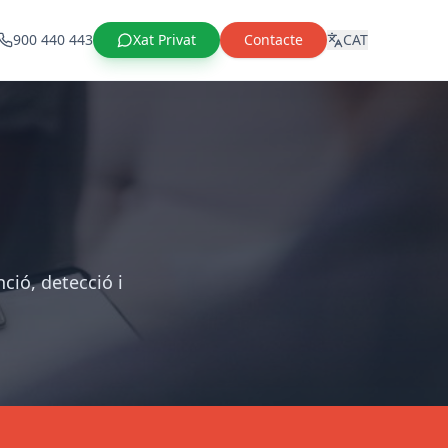
900 440 443
Xat Privat
Contacte
CAT
ció, detecció i