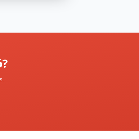
ó?
s.